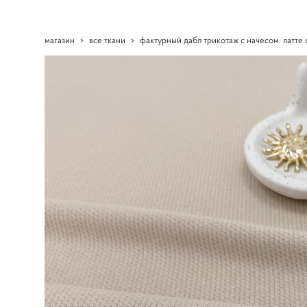
магазин
>
все ткани
>
фактурный дабл трикотаж с начесом. латте 