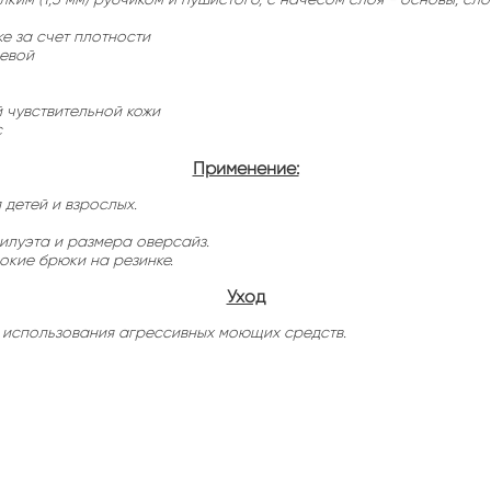
е за счет плотности
левой
й чувствительной кожи
с
Применение:
детей и взрослых.
луэта и размера оверсайз.
окие брюки на резинке.
Уход
ез использования агрессивных моющих средств.