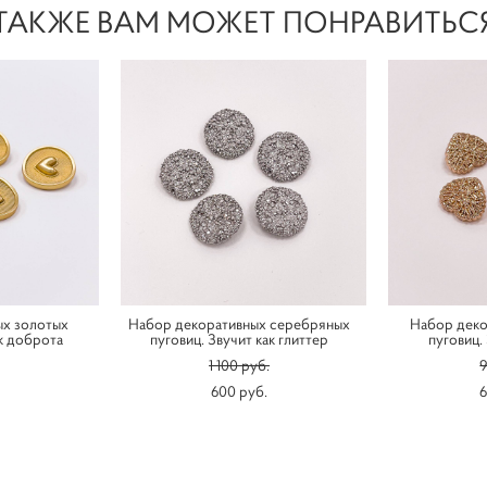
ТАКЖЕ ВАМ МОЖЕТ ПОНРАВИТЬС
ых золотых
Набор декоративных серебряных
Набор деко
ак доброта
пуговиц. Звучит как глиттер
пуговиц.
1 100 pуб.
9
600 pуб.
6