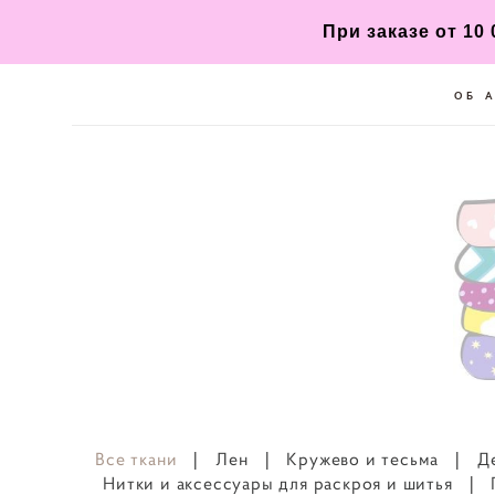
При заказе от 10
ОБ 
Все ткани
|
Лен
|
Кружево и тесьма
|
Д
Нитки и аксессуары для раскроя и шитья
|