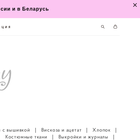
ссии и в Беларусь
АЦИЯ
и с вышивкой
|
Вискоза и ацетат
|
Хлопок
|
|
Костюмные ткани
|
Выкройки и журналы
|