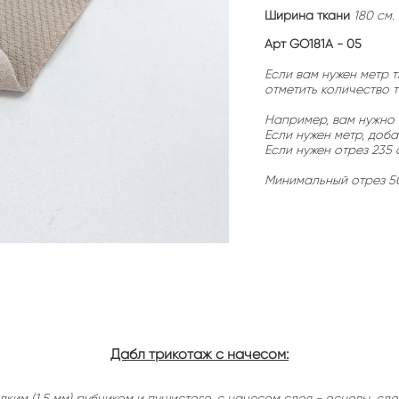
Ширина ткани
180 см.
Арт GO181A - 05
Если вам нужен метр т
отметить количество 
Например, вам нужно 8
Если нужен метр, доба
Если нужен отрез 235 
Минимальный отрез 50 
Дабл трикотаж с начесом:
лким (1,5 мм) рубчиком и пушистого, с начесом слоя - основы, сл