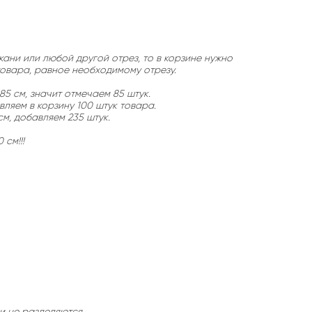
кани или любой другой отрез, то в корзине нужно
товара, равное необходимому отрезу.
5 см, значит отмечаем 85 штук.
вляем в корзину 100 штук товара.
см, добавляем 235 штук.
см!!!
ои не разделяются