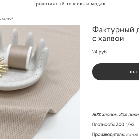
Трикотажный тенсель и модал
с халвой
Фактурный д
с халвой
24 pуб.
НЕТ
80% хлопок, 20% поли
Плотность: 300
г/м
2
Производитель:
Китай