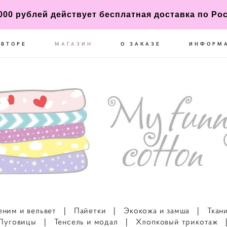
 000 рублей действует бесплатная доставка по Ро
АВТОРЕ
МАГАЗИН
О ЗАКАЗЕ
ИНФОРМ
еним и вельвет
|
Пайетки
|
Экокожа и замша
|
Ткан
Пуговицы
|
Тенсель и модал
|
Хлопковый трикотаж