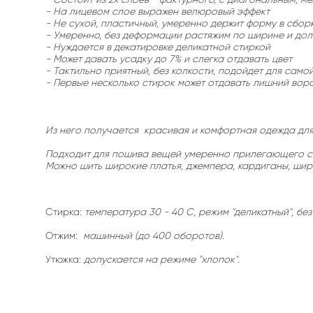
- На лицевом слое выражен велюровый эффект
- Не сухой, пластичный, умеренно держит форму в сборк
- Умеренно, без деформации растяжим по ширине и до
- Нуждается в декатировке деликатной стиркой
- Может давать усадку до 7% и слегка отдавать цвет
- Тактильно приятный, без колкости, подойдет для само
- Первые несколько стирок может отдавать лишний вор
Из него получается красивая и комфортная одежда для 
Подходит для пошива вещей умеренно прилегающего си
Можно шить широкие платья, джемпера, кардиганы, шир
Стирка:
температура 30 - 40 С, режим "деликатный", б
Отжим:
машинный (до 400 оборотов).
Утюжка:
допускается на режиме "хлопок".