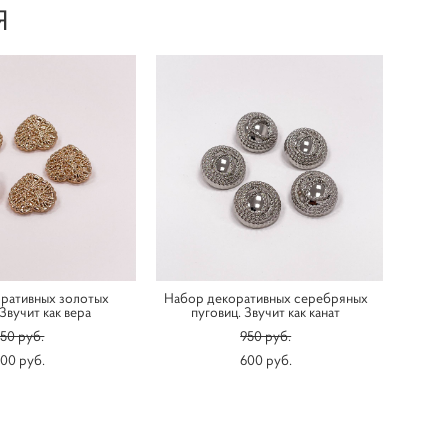
Я
ративных золотых
Набор декоративных серебряных
 Звучит как вера
пуговиц. Звучит как канат
50 pуб.
950 pуб.
00 pуб.
600 pуб.