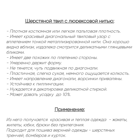
Шерстяной твил с люрексовой нитью:
- Плотная костюмная или легкая пальтовая плотность.
- Имеет красивый диагональный твиловый узор с
вплетением тонкой металлизированной нити. Она хорошо
видна вблизи, издалека смотрится деликатными глянцевыми
бликами.
- Имеет две похожих по плетению стороны.
- Умеренно держит форму.
- Не тянется, чуть подвижная по диагонали.
- Пластичная, слегка сухая, немного ощущается колкость.
- Имеет направление диагонали, ворсинки приваляны.
- Устойчива к пиллингации.
- Нуждается в декатировке деликатной стиркой.
- Может давать усадку до 10%.
Применение:
Из него получается красивая и теплая одежда - жакеты,
жилеты, юбки, брюки без прилегания.
Подходит для пошива верхней одежды - шерстяных
тренчей, бомберов и курток.