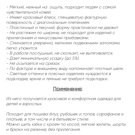
- Мягкий, нежный на ощупь, подходит людям с самой
чувствительной кожей.
- Имеет красивый блеск, глянцеватую фактурную
поверхность с диагональным плетением.
- Пластичный и текучий, форму практически не держит.
- Не растяжим по ширине, не подходит для изделий с
прилеганием и минусовыми прибавками.
- Сминается умеренно, мелкими подвижными заломами,
легко утюжится.
- В работе послушный, не скользит, не вытягивается.
- Дает минимальную усадку (до 5%).
- Не осыпается на срезах.
- По фактуре и внешнему виду напоминает плотный шелк.
- Светлые оттенки в поясных изделиях нуждаются в
подкладке, яркие и темные не требуют подкладки.
Применение:
Из него получается красивая и комфортная одежда для
детей и взрослых.
Походит для пошива блуз, рубашек и топов, сарафанов и
платьев, в том числе и в бельевом стиле.
Можно шить юбки с кроем по косой, мягкие жилеты, шорты
и брюки на резинке, без прилегания.